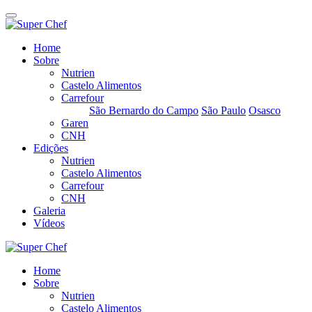
Home
Sobre
Nutrien
Castelo Alimentos
Carrefour
São Bernardo do Campo
São Paulo
Osasco
Garen
CNH
Edições
Nutrien
Castelo Alimentos
Carrefour
CNH
Galeria
Vídeos
Home
Sobre
Nutrien
Castelo Alimentos